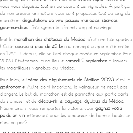
vous vous déguisez tout en parcourant les vignobles. A part ça,
de nombreuses animations vous sont proposées tout au long du
marathon:
dégustations de vins
,
pauses musicales
,
séances
gourmandises
… Très sympa la «French way of running»!
Bref, le
marathon des châteaux du Médoc
, c’est une fête sportive
! Cette
course à pied de 42 km
au concept unique a été créée
en 1985. Et depuis, elle se tient chaque année en septembre. Pour
2023, l’événement aura lieu le
samedi 2 septembre
à travers
les magnifiques vignobles du Médoc.
Pour infos, le
thème des déguisements de l’édition 2023
, c’est la
gastronomie
. Autre point important: le vainqueur ne reçoit pas
d’argent. Le but du marathon est de permettre aux participants
de s’amuser et de
découvrir le paysage idyllique du Médoc
.
Néanmoins, si vous remportez la victoire, vous
gagnez votre
poids en vin
, intéressant pour les amoureux de bonnes bouteilles
n’est-ce pas?