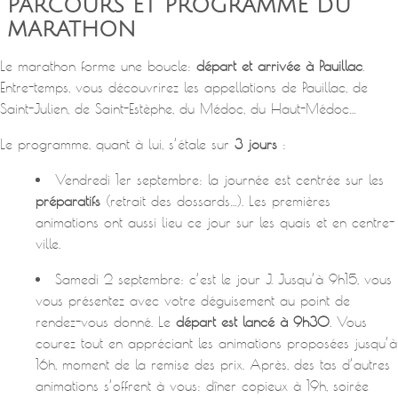
PARCOURS ET PROGRAMME DU
MARATHON
Le marathon forme une boucle:
départ et arrivée à Pauillac
.
Entre-temps, vous découvrirez les appellations de Pauillac, de
Saint-Julien, de Saint-Estèphe, du Médoc, du Haut-Médoc…
Le programme, quant à lui, s’étale sur
3 jours
:
Vendredi 1er septembre: la journée est centrée sur les
préparatifs
(retrait des dossards…). Les premières
animations ont aussi lieu ce jour sur les quais et en centre-
ville.
Samedi 2 septembre: c’est le jour J. Jusqu’à 9h15, vous
vous présentez avec votre déguisement au point de
rendez-vous donné. Le
départ est lancé à 9h30
. Vous
courez tout en appréciant les animations proposées jusqu’à
16h, moment de la remise des prix. Après, des tas d’autres
animations s’offrent à vous: dîner copieux à 19h, soirée