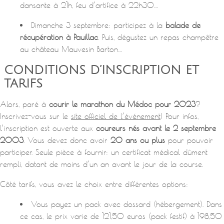
dansante à 21h, feu d’artifice à 22h30…
Dimanche 3 septembre: participez à la
balade de
récupération à Pauillac
. Puis, dégustez un repas champêtre
au château Mauvesin Barton…
CONDITIONS D’INSCRIPTION ET
TARIFS
Alors, paré à
courir le marathon du Médoc pour 2023
?
Inscrivez-vous sur le
site officiel de l’événement
! Pour infos,
l’inscription est ouverte aux
coureurs nés avant le 2 septembre
2003
. Vous devez donc avoir
20 ans ou plus
pour pouvoir
participer. Seule pièce à fournir: un certificat médical dûment
rempli, datant de moins d’un an avant le jour de la course.
Côté tarifs, vous avez le choix entre différentes options:
Vous payez un pack avec dossard (hébergement). Dans
ce cas, le prix varie de 121,50 euros (pack festif) à 198,50