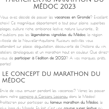
MÉDOC 2023
Vous avez décidé de passer les
vacances en Gironde
? Excellent
choix! Ce magnifique département a tout pour plaire: superbes
plages, culture riche, ambiance festive, nature luxuriante… Et
n’oublions pas les
légendaires vignobles du Médoc
, la région
viticole de la Nouvelle-Aquitaine. Plusieurs activités vous
attendent sur place: dégustation, découverte de l’histoire du vin,
ateliers œnologiques et un marathon haut en couleur. Que diriez-
vous de
participer à l’édition de 2023
? A vos marques, prêts,
partez!
LE CONCEPT DU MARATHON DU
MÉDOC
Envie de vous amuser pendant les vacances? Venez les passer
dans notre
camping à Carcans Lacanau
dans le Médoc!
Profitez-en pour participer au
fameux marathon du Médoc
, le
plus long du Monde. En fait, c’est une
course super festive
où