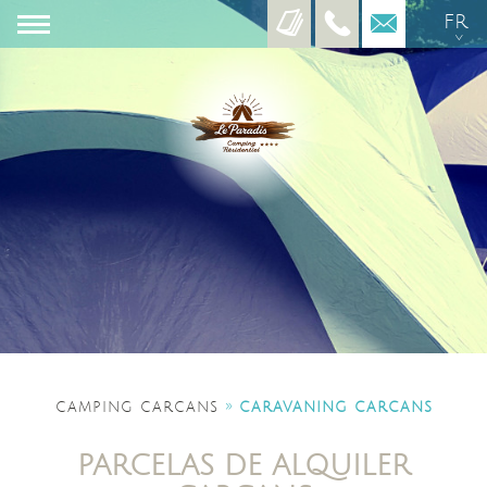
FR
EN
ES
»
CAMPING CARCANS
CARAVANING CARCANS
PARCELAS DE ALQUILER