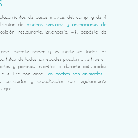
S
plazamientos de casas móviles del camping de 4
disfrutar de
muchos servicios y animaciones de
sición: restaurante, lavandería, wifi, depósito de
ntada, permite nadar y es fuerte en todas las
portistas de todas las edades pueden divertirse en
rtes y parques infantiles o durante actividades
a o el tiro con arco.
Las noches son animadas
:
a, conciertos y espectáculos son regularmente
iejos.