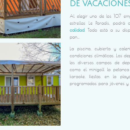
DE VACACIONE
Al elegir uno de los 107 em
estrellas Le Paradis, podrá 
calidad
. Todo está a su dispo
pan…
La piscina, cubierta y cale
condiciones climáticas. Los de
los diversos campos de depo
como el minigolf, la petanc
karaoke, fiestas en la play
programados para jóvenes y v