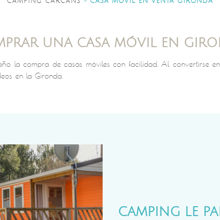
»
CAMPING CARCANS
CASA MÓVIL EN VENTA GIRONDA
PRAR UNA CASA MÓVIL EN GIR
l año la compra de casas móviles con facilidad. Al convertirse 
eos en la Gironda.
CAMPING LE PA