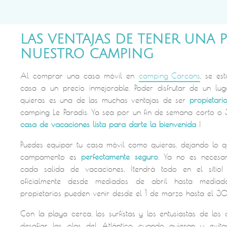
LAS VENTAJAS DE TENER UNA 
NUESTRO CAMPING
Al comprar una casa móvil en
camping Carcans
, se es
casa a un precio inmejorable. Poder disfrutar de un l
quieras es una de las muchas ventajas de ser
propietari
camping Le Paradis. Ya sea por un fin de semana corto o 3
casa de vacaciones lista para darte la bienvenida
!
Puedes equipar tu casa móvil como quieras, dejando lo que
campamento es
perfectamente seguro
. Ya no es necesa
cada salida de vacaciones, ¡tendrá todo en el sitio!
oficialmente desde mediados de abril hasta media
propietarios pueden venir desde el 1 de marzo hasta el 3
Con la playa cerca, los surfistas y los entusiastas de lo
desafiar las olas del Atlántico cuando quieran y evit