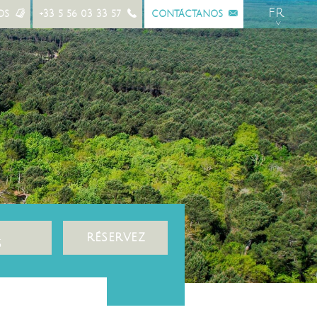
FR
OS
+33 5 56 03 33 57
CONTÁCTANOS
EN
ES
S