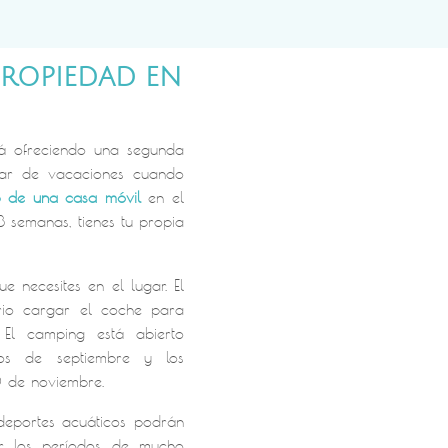
PROPIEDAD EN
tá ofreciendo una segunda
ugar de vacaciones cuando
o de una casa móvil
en el
 semanas, tienes tu propia
 necesites en el lugar. El
rio cargar el coche para
 El camping está abierto
dos de septiembre y los
0 de noviembre.
s deportes acuáticos podrán
ar los períodos de mucho