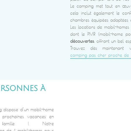
Le camping met tout en œuvr
cela inclut également le conf
chambres équipées adaptées à 
Les locations de mobil-home
dont le PMR (mobil-home pou
découvertes
, offrant un bel e
Trouvez dès maintenant 
camping pas cher proche de 
ERSONNES À
ng dispose d’un mobil-home
 prochaines vacances en
famille ! Notre
e de 4 mobil-homes pour