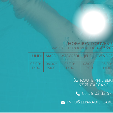
HORAIRES D'OUVERT
LE CAMPING EST OUVERT DU
01/05/20
LUNDI
MARDI
MERCREDI
JEUDI
VENDRE
08:00-
08:00-
08:00-
08:00-
08:00-
19:00
19:00
19:00
19:00
19:00
32 Route Philiber
33121 Carcans
05 56 03 33 57
info@leparadis-carc