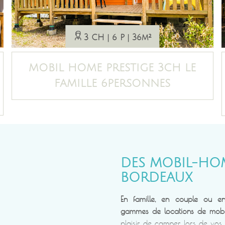
3 CH
6 P
36m²
MOBIL HOME PRESTIGE 3CH LE
FAMILLE 6PERSONNES
DES MOBIL-HO
BORDEAUX
En famille, en couple ou en
gammes de locations de mob
plaisir de camper lors de vo