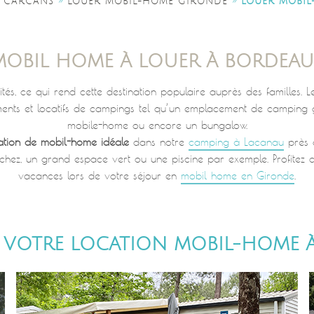
»
»
 CARCANS
LOUER MOBIL-HOME GIRONDE
LOUER MOBIL
MOBIL HOME À LOUER À BORDEAU
és, ce qui rend cette destination populaire auprès des familles. 
ents et locatifs de campings tel qu’un emplacement de camping gr
mobile-home ou encore un bungalow.
cation de mobil-home idéale
dans notre
camping à Lacanau
près 
erchez, un grand espace vert ou une piscine par exemple. Profitez
vacances lors de votre séjour en
mobil home en Gironde
.
Z VOTRE LOCATION MOBIL-HOME 