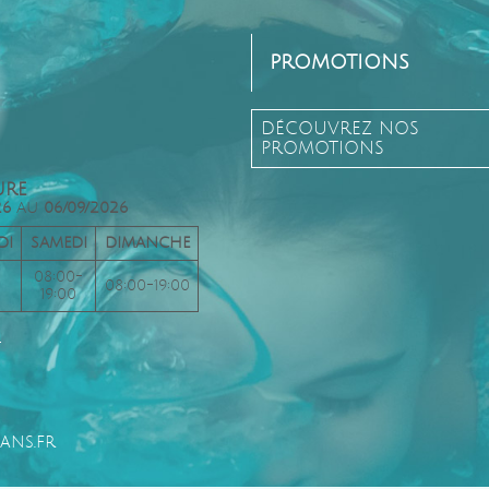
PROMOTIONS
DÉCOUVREZ NOS
PROMOTIONS
URE
26
AU
06/09/2026
DI
SAMEDI
DIMANCHE
08:00-
08:00-19:00
19:00
t
ans.fr