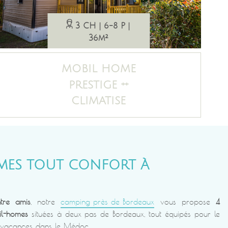
3 CH
6-8 P
36m²
MOBIL HOME
++
PRESTIGE
CLIMATISE
MES TOUT CONFORT À
tre amis
, notre
camping près de Bordeaux
vous propose
4
il-homes
situées à deux pas de Bordeaux, tout équipés pour le
s vacances dans le Médoc.