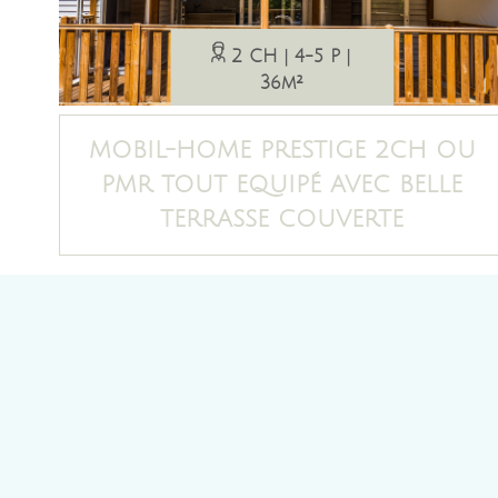
2 CH
4-5 P
36m²
MOBIL-HOME PRESTIGE 2CH OU
PMR TOUT EQUIPÉ AVEC BELLE
TERRASSE COUVERTE