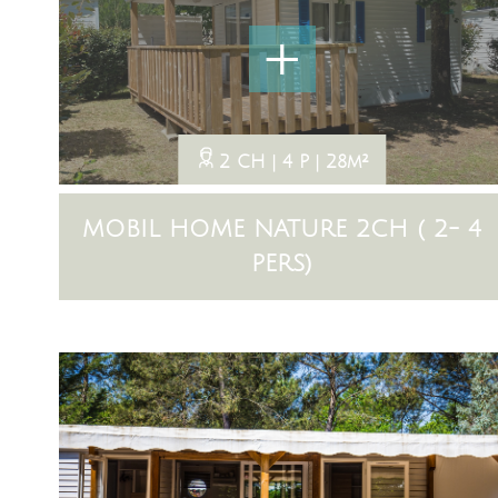
+
2 CH
4 P
28m²
MOBIL HOME NATURE 2CH ( 2- 4
PERS)