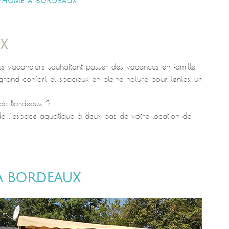
-HOME À BORDEAUX
X
Les vacanciers souhaitant passer des vacances en famille
and confort et spacieux en pleine nature pour tentes, un
de Bordeaux ?
 de l’espace aquatique à deux pas de votre location de
À BORDEAUX