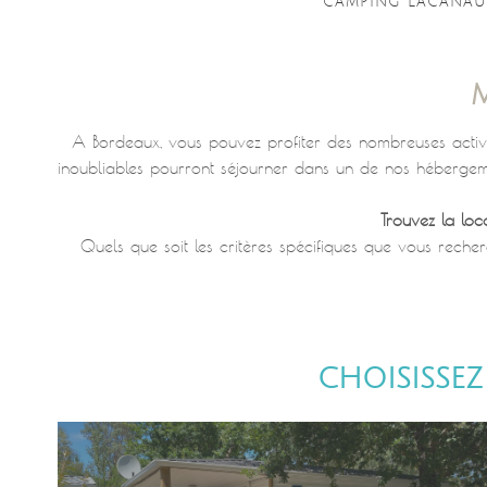
CAMPING LACANAU
A Bordeaux, vous pouvez profiter des nombreuses activit
inoubliables pourront séjourner dans un de nos hébergem
Trouvez la lo
Quels que soit les critères spécifiques que vous rech
CHOISISSE