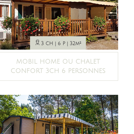
3 CH
6 P
32m²
MOBIL HOME OU CHALET
CONFORT 3CH 6 PERSONNES