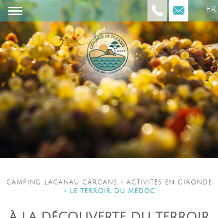
FR
»
CAMPING LACANAU CARCANS
ACTIVITÉS EN GIRONDE
»
LE TERROIR DU MÉDOC
À LA DÉCOUVERTE DU TERROIR