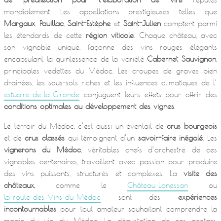
mondialement. Les appellations prestigieuses telles que
Margaux
,
Pauillac
,
Saint-Estèphe
et
Saint-Julien
comptent parmi
les étendards de cette
région viticole
. Chaque château, avec
son vignoble unique, façonne des vins rouges élégants
encapsulant la quintessence de la variété
Cabernet Sauvignon
,
principales vedettes du Médoc. Les croupes de graves bien
drainées, les sous-sols riches et les influences climatiques de l’
estuaire de la Gironde
conjuguent leurs effets pour offrir des
conditions optimales au développement des vignes
.
Le terroir du Médoc, c’est aussi un éventail de
crus bourgeois
et de
crus classés
qui témoignent d’un
savoir-faire inégalé
. Les
vignerons du Médoc
, véritables chefs d’orchestre de ces
vignobles centenaires, travaillent avec passion pour produire
des vins puissants, structurés et complexes. La
visite des
châteaux,
comme le
Château Lanessan
ou
la route des Vins du Médoc
sont des
expériences
incontournables
pour tout amateur souhaitant comprendre la
magie du vin du Médoc. La dégustation de ces nectars,